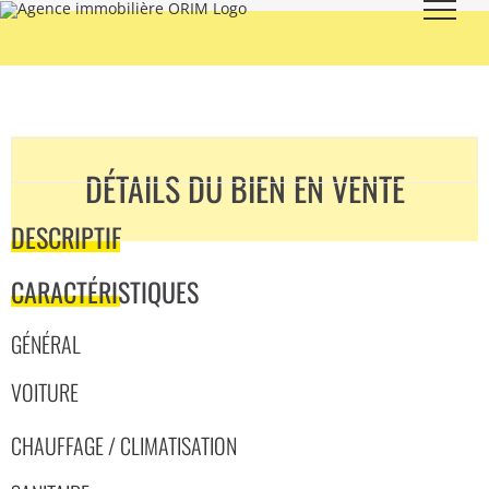
Skip
to
content
DÉTAILS DU BIEN EN VENTE
DESCRIPTIF
CARACTÉRISTIQUES
GÉNÉRAL
VOITURE
CHAUFFAGE / CLIMATISATION