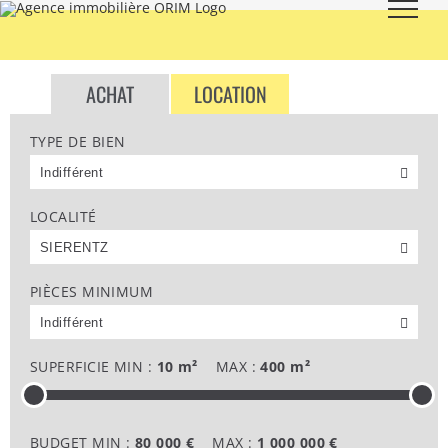
Skip
to
content
ACHAT
LOCATION
TYPE DE BIEN
LES BIENS À VENDRE
LOCALITÉ
PIÈCES MINIMUM
SUPERFICIE MIN :
10 m²
MAX :
400 m²
BUDGET MIN :
80 000 €
MAX :
1 000 000 €