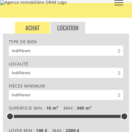
Skip
to
content
ACHAT
LOCATION
TYPE DE BIEN
LES BIENS À LOUER
LOCALITÉ
PIÈCES MINIMUM
SUPERFICIE MIN :
10 m²
MAX :
300 m²
LOYER MIN :
100 €
MAX :
2000 €