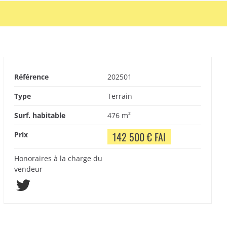
Référence
202501
Type
Terrain
Surf. habitable
476 m²
142 500 € FAI
Prix
Honoraires à la charge du
vendeur