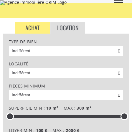
Skip
to
content
ACHAT
LOCATION
TYPE DE BIEN
LES BIENS À LOUER
LOCALITÉ
PIÈCES MINIMUM
SUPERFICIE MIN :
10 m²
MAX :
300 m²
LOYER MIN :
100 €
MAX :
2000 €